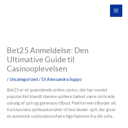
Vai
al
contenuto
Bet25 Anmeldelse: Den
Ultimative Guide til
Casinooplevelsen
/
Uncategorized
/ Di
Alessandra Suppo
Bet25 er et spændende online casino, der har vundet
popularitet blandt danske spillere takket være sin brede
udvalg af spil og generøse tilbud. Platformen tilbyder alt
fra klassiske spilleautomater til live dealer-spil, der giver
en autentisk casinoatmosfære lige hjemme fra din sofa.