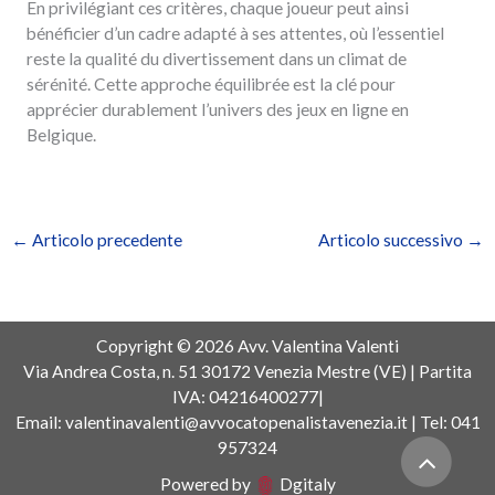
En privilégiant ces critères, chaque joueur peut ainsi
bénéficier d’un cadre adapté à ses attentes, où l’essentiel
reste la qualité du divertissement dans un climat de
sérénité. Cette approche équilibrée est la clé pour
apprécier durablement l’univers des jeux en ligne en
Belgique.
←
Articolo precedente
Articolo successivo
→
Copyright © 2026 Avv. Valentina Valenti
Via Andrea Costa, n. 51 30172 Venezia Mestre (VE) | Partita
IVA: 04216400277|
Email: valentinavalenti@avvocatopenalistavenezia.it | Tel: 041
957324
Powered by
Dgitaly