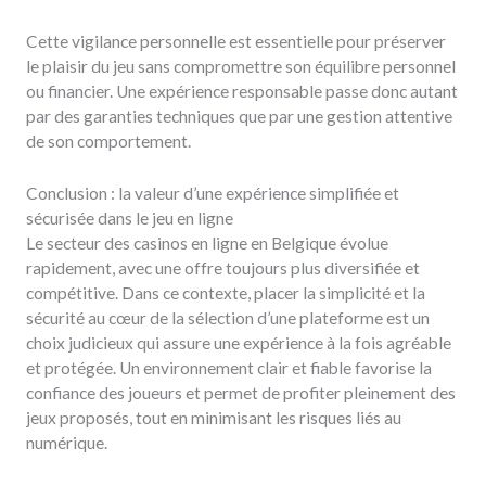
Cette vigilance personnelle est essentielle pour préserver
le plaisir du jeu sans compromettre son équilibre personnel
ou financier. Une expérience responsable passe donc autant
par des garanties techniques que par une gestion attentive
de son comportement.
Conclusion : la valeur d’une expérience simplifiée et
sécurisée dans le jeu en ligne
Le secteur des casinos en ligne en Belgique évolue
rapidement, avec une offre toujours plus diversifiée et
compétitive. Dans ce contexte, placer la simplicité et la
sécurité au cœur de la sélection d’une plateforme est un
choix judicieux qui assure une expérience à la fois agréable
et protégée. Un environnement clair et fiable favorise la
confiance des joueurs et permet de profiter pleinement des
jeux proposés, tout en minimisant les risques liés au
numérique.