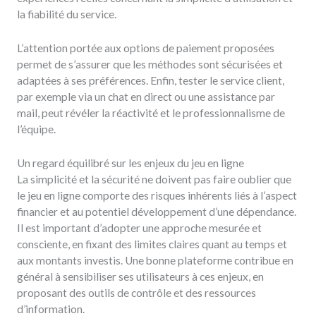
la fiabilité du service.
L’attention portée aux options de paiement proposées
permet de s’assurer que les méthodes sont sécurisées et
adaptées à ses préférences. Enfin, tester le service client,
par exemple via un chat en direct ou une assistance par
mail, peut révéler la réactivité et le professionnalisme de
l’équipe.
Un regard équilibré sur les enjeux du jeu en ligne
La simplicité et la sécurité ne doivent pas faire oublier que
le jeu en ligne comporte des risques inhérents liés à l’aspect
financier et au potentiel développement d’une dépendance.
Il est important d’adopter une approche mesurée et
consciente, en fixant des limites claires quant au temps et
aux montants investis. Une bonne plateforme contribue en
général à sensibiliser ses utilisateurs à ces enjeux, en
proposant des outils de contrôle et des ressources
d’information.