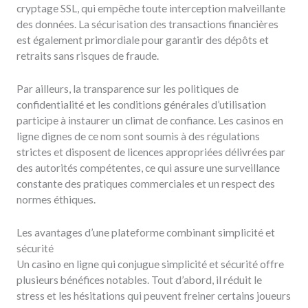
cryptage SSL, qui empêche toute interception malveillante
des données. La sécurisation des transactions financières
est également primordiale pour garantir des dépôts et
retraits sans risques de fraude.
Par ailleurs, la transparence sur les politiques de
confidentialité et les conditions générales d’utilisation
participe à instaurer un climat de confiance. Les casinos en
ligne dignes de ce nom sont soumis à des régulations
strictes et disposent de licences appropriées délivrées par
des autorités compétentes, ce qui assure une surveillance
constante des pratiques commerciales et un respect des
normes éthiques.
Les avantages d’une plateforme combinant simplicité et
sécurité
Un casino en ligne qui conjugue simplicité et sécurité offre
plusieurs bénéfices notables. Tout d’abord, il réduit le
stress et les hésitations qui peuvent freiner certains joueurs