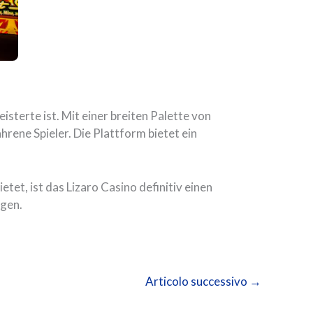
terte ist. Mit einer breiten Palette von
ahrene Spieler. Die Plattform bietet ein
et, ist das Lizaro Casino definitiv einen
igen.
Articolo successivo
→