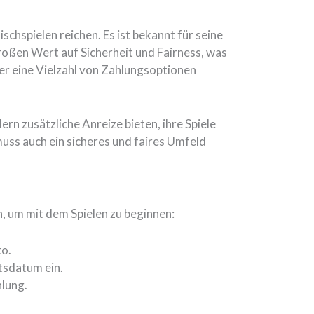
schspielen reichen. Es ist bekannt für seine
großen Wert auf Sicherheit und Fairness, was
er eine Vielzahl von Zahlungsoptionen
n zusätzliche Anreize bieten, ihre Spiele
 muss auch ein sicheres und faires Umfeld
en, um mit dem Spielen zu beginnen:
to.
tsdatum ein.
hlung.