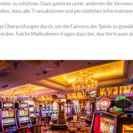
ieler zu schützen. Dazu gehören unter anderem die Verwen
llen, dass alle Transaktionen und persönlichen Informatione
 Überprüfungen durch, um die Fairness der Spiele zu gewährl
erden. Solche Maßnahmen tragen dazu bei, das Vertrauen der 