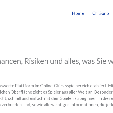
Home
Chi Sono
hancen, Risiken und alles, was Sie
swerte Plattform im Online-Glücksspielbereich etabliert. Mit
en Oberfläche zieht es Spieler aus aller Welt an. Besonders
icht, schnell und einfach mit dem Spielen zu beginnen. In die
o verbunden sind, sowie alle wichtigen Informationen, die jede