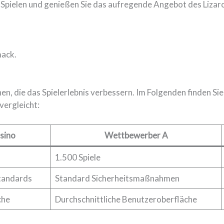
Spielen und genießen Sie das aufregende Angebot des Lizar
mack.
en, die das Spielerlebnis verbessern. Im Folgenden finden Sie 
ergleicht:
sino
Wettbewerber A
1.500 Spiele
tandards
Standard Sicherheitsmaßnahmen
che
Durchschnittliche Benutzeroberfläche