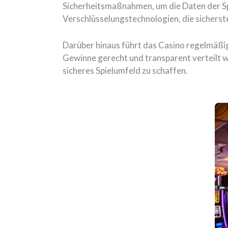
Sicherheitsmaßnahmen, um die Daten der Sp
Verschlüsselungstechnologien, die sicherste
Darüber hinaus führt das Casino regelmäßige
Gewinne gerecht und transparent verteilt w
sicheres Spielumfeld zu schaffen.