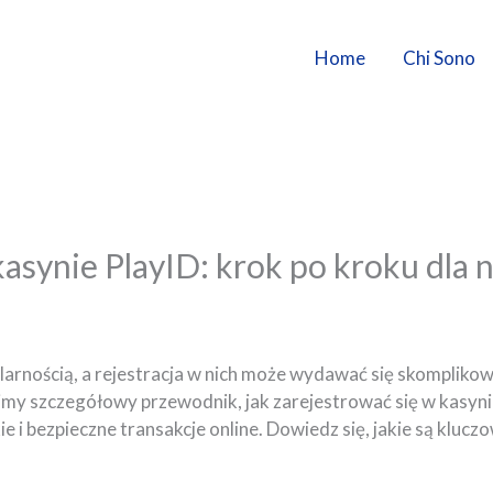
Home
Chi Sono
kasynie PlayID: krok po kroku dla 
ularnością, a rejestracja w nich może wydawać się skomplik
my szczegółowy przewodnik, jak zarejestrować się w kasyni
kie i bezpieczne transakcje online. Dowiedz się, jakie są kluc