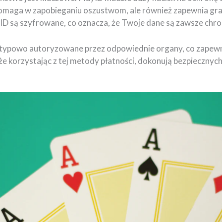
pomaga w zapobieganiu oszustwom, ale również zapewnia g
yID są szyfrowane, co oznacza, że Twoje dane są zawsze c
ż typowo autoryzowane przez odpowiednie organy, co zapewn
 korzystając z tej metody płatności, dokonują bezpiecznych 