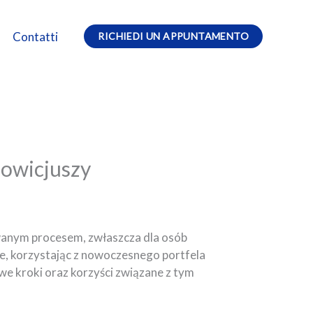
Contatti
RICHIEDI UN APPUNTAMENTO
nowicjuszy
owanym procesem, zwłaszcza dla osób
e, korzystając z nowoczesnego portfela
zowe kroki oraz korzyści związane z tym