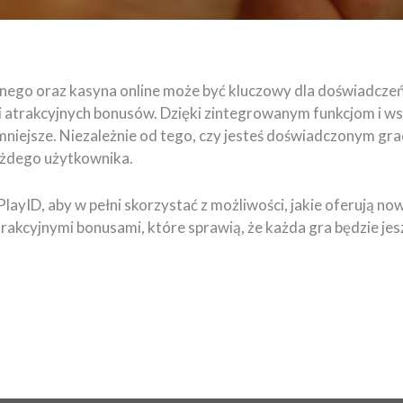
ego oraz kasyna online może być kluczowy dla doświadczeń 
i atrakcyjnych bonusów. Dzięki zintegrowanym funkcjom i ws
yjemniejsze. Niezależnie od tego, czy jesteś doświadczonym g
każdego użytkownika.
ayID, aby w pełni skorzystać z możliwości, jakie oferują now
rakcyjnymi bonusami, które sprawią, że każda gra będzie jes