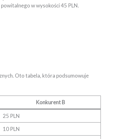
u powitalnego w wysokości 45 PLN.
cznych. Oto tabela, która podsumowuje
Konkurent B
25 PLN
10 PLN