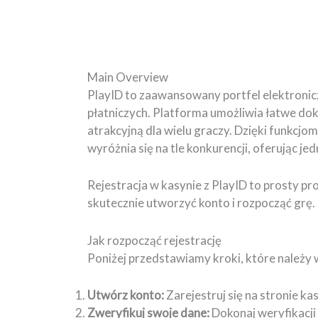
Main Overview
PlayID to zaawansowany portfel elektronicz
płatniczych. Platforma umożliwia łatwe dok
atrakcyjną dla wielu graczy. Dzięki funkc
wyróżnia się na tle konkurencji, oferując 
Rejestracja w kasynie z PlayID to prosty p
skutecznie utworzyć konto i rozpocząć grę.
Jak rozpocząć rejestrację
Poniżej przedstawiamy kroki, które należy w
Utwórz konto:
Zarejestruj się na stronie ka
Zweryfikuj swoje dane:
Dokonaj weryfikacji