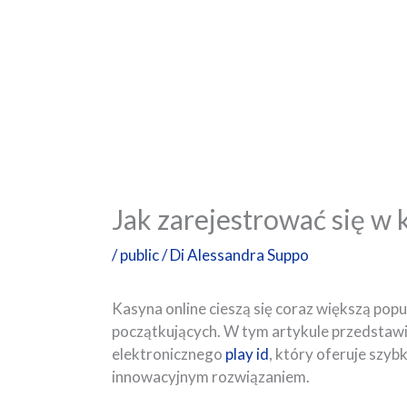
Vai
al
contenuto
Jak zarejestrować się w 
/
public
/ Di
Alessandra Suppo
Kasyna online cieszą się coraz większą pop
początkujących. W tym artykule przedstawi
elektronicznego
play id
, który oferuje szyb
innowacyjnym rozwiązaniem.