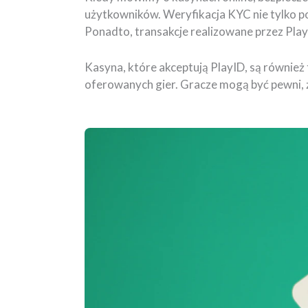
użytkowników. Weryfikacja KYC nie tylko 
Ponadto, transakcje realizowane przez Pla
Kasyna, które akceptują PlayID, są równie
oferowanych gier. Gracze mogą być pewni, że