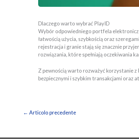
Dlaczego warto wybrać PlayID
Wybór odpowiedniego portfela elektroniczn
łatwością użycia, szybkością oraz szeregam
rejestracja i granie stają się znacznie prz
rozwiązania, które spełniają oczekiwania 
Z pewnością warto rozważyć korzystanie z Pl
bezpiecznymi i szybkim transakcjami oraz at
←
Articolo precedente