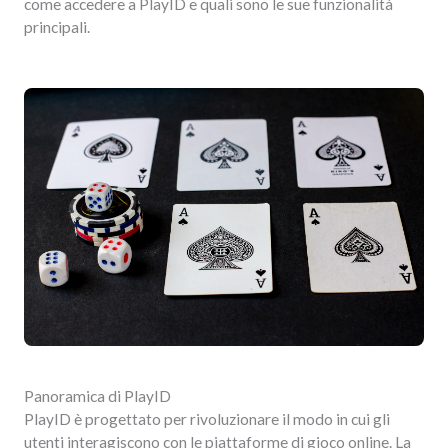
come accedere a PlayID e quali sono le sue funzionalità
principali.
Panoramica di PlayID
PlayID è progettato per rivoluzionare il modo in cui gli
utenti interagiscono con le piattaforme di gioco online. La