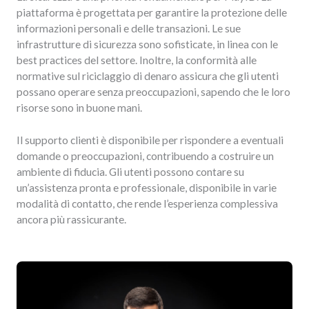
piattaforma è progettata per garantire la protezione delle
informazioni personali e delle transazioni. Le sue
infrastrutture di sicurezza sono sofisticate, in linea con le
best practices del settore. Inoltre, la conformità alle
normative sul riciclaggio di denaro assicura che gli utenti
possano operare senza preoccupazioni, sapendo che le loro
risorse sono in buone mani.
Il supporto clienti è disponibile per rispondere a eventuali
domande o preoccupazioni, contribuendo a costruire un
ambiente di fiducia. Gli utenti possono contare su
un’assistenza pronta e professionale, disponibile in varie
modalità di contatto, che rende l’esperienza complessiva
ancora più rassicurante.