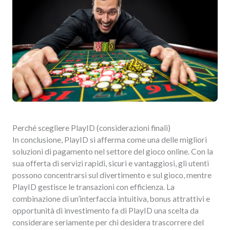
Perché scegliere PlayID (considerazioni finali)
In conclusione, PlayID si afferma come una delle migliori
soluzioni di pagamento nel settore del gioco online. Con la
sua offerta di servizi rapidi, sicuri e vantaggiosi, gli utenti
possono concentrarsi sul divertimento e sul gioco, mentre
PlayID gestisce le transazioni con efficienza. La
combinazione di un’interfaccia intuitiva, bonus attrattivi e
opportunità di investimento fa di PlayID una scelta da
considerare seriamente per chi desidera trascorrere del