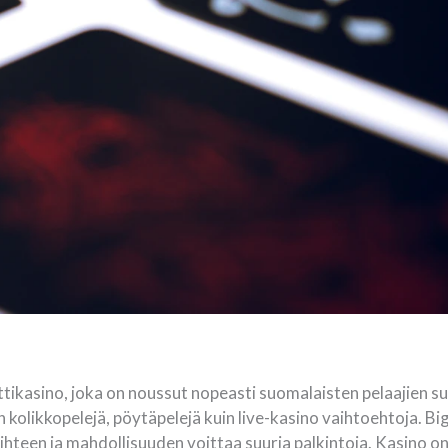
ttikasino, joka on noussut nopeasti suomalaisten pelaajien s
n kolikkopelejä, pöytäpelejä kuin live-kasino vaihtoehtoja. Bi
ihteen ja mahdollisuuden voittaa suuria palkintoja. Kasino 