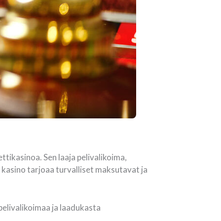
ttikasinoa. Sen laaja pelivalikoima,
 kasino tarjoaa turvalliset maksutavat ja
pelivalikoimaa ja laadukasta