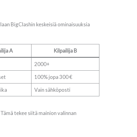
laan BigClashin keskeisiä ominaisuuksia
ilija A
Kilpailija B
2000+
set
100% jopa 300 €
aika
Vain sähköposti
 Tämä tekee siitä mainion valinnan