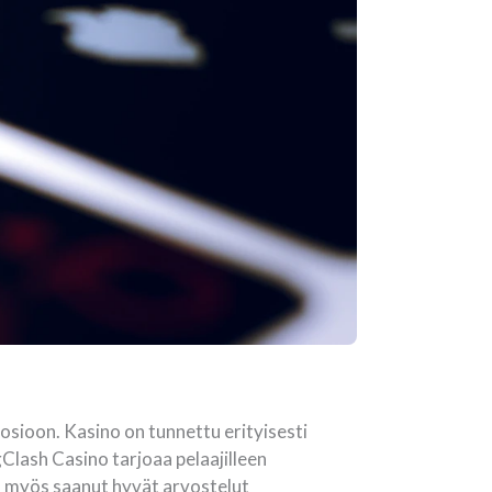
uosioon. Kasino on tunnettu erityisesti
gClash Casino tarjoaa pelaajilleen
on myös saanut hyvät arvostelut