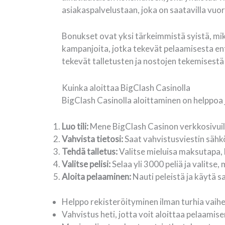
asiakaspalvelustaan, joka on saatavilla vu
Bonukset ovat yksi tärkeimmistä syistä, mik
kampanjoita, jotka tekevät pelaamisesta ent
tekevät talletusten ja nostojen tekemisestä
Kuinka aloittaa BigClash Casinolla
BigClash Casinolla aloittaminen on helppoa
Luo tili:
Mene BigClash Casinon verkkosivuille 
Vahvista tietosi:
Saat vahvistusviestin sähköp
Tehdä talletus:
Valitse mieluisa maksutapa, 
Valitse pelisi:
Selaa yli 3000 peliä ja valitse,
Aloita pelaaminen:
Nauti peleistä ja käytä s
Helppo rekisteröityminen ilman turhia vaihe
Vahvistus heti, jotta voit aloittaa pelaamise