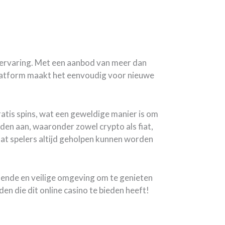
okervaring. Met een aanbod van meer dan
e platform maakt het eenvoudig voor nieuwe
tis spins, wat een geweldige manier is om
den aan, waaronder zowel crypto als fiat,
dat spelers altijd geholpen kunnen worden
nnende en veilige omgeving om te genieten
n die dit online casino te bieden heeft!