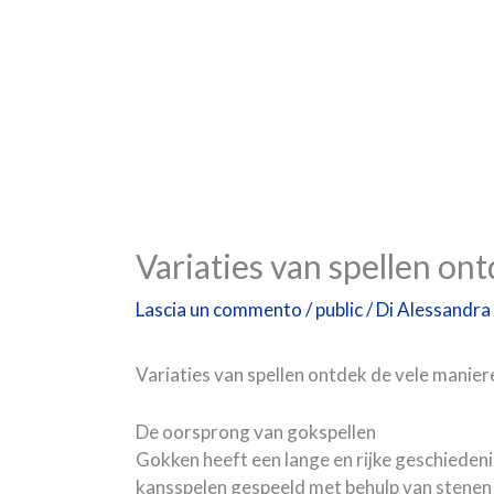
Vai
al
contenuto
Variaties van spellen on
Lascia un commento
/
public
/ Di
Alessandra
Variaties van spellen ontdek de vele manie
De oorsprong van gokspellen
Gokken heeft een lange en rijke geschieden
kansspelen gespeeld met behulp van stenen