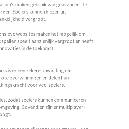
 casino’s maken gebruik van geavanceerde
rgen. Spelers kunnen kiezen uit
ankelijkheid vergroot.
onsieve websites maken het mogelijk om
kspellen speelt aanzienlijk vergroot en heeft
innovaties in de toekomst.
no’s is er een zekere opwinding die
grote overwinningen en delen hun
kkingskracht voor veel spelers.
cties, zodat spelers kunnen communiceren
e omgeving. Bovendien zijn er multiplayer-
hoogt.