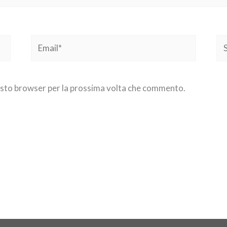
Email*
Si
we
uesto browser per la prossima volta che commento.