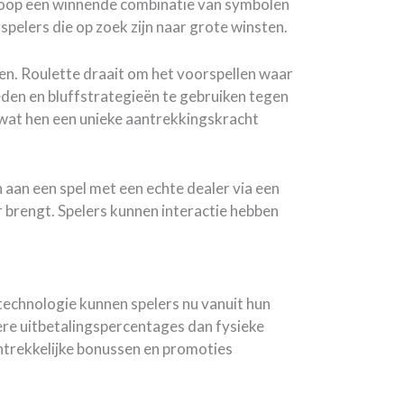
 hoop een winnende combinatie van symbolen
pelers die op zoek zijn naar grote winsten.
ten. Roulette draait om het voorspellen waar
heden en bluffstrategieën te gebruiken tegen
, wat hen een unieke aantrekkingskracht
n aan een spel met een echte dealer via een
r brengt. Spelers kunnen interactie hebben
echnologie kunnen spelers nu vanuit hun
gere uitbetalingspercentages dan fysieke
antrekkelijke bonussen en promoties