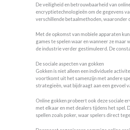
De veiligheid en betrouwbaarheid van onlin
encryptietechnologieën om de gegevens van 
verschillende betaalmethoden, waaronder cr
Met de opkomst van mobiele apparaten kunn
games te spelen waar en wanneer ze maar will
de industrie verder gestimuleerd. De const
De sociale aspecten van gokken
Gokken is niet alleen een individuele activit
voortkomt uit het samenzijn met andere spel
strategieën, wat bijdraagt aan een gevoel v
Online gokken probeert ook deze sociale er
met elkaar en met dealers tijdens het spel. D
spellen zoals poker, waar spelers direct te