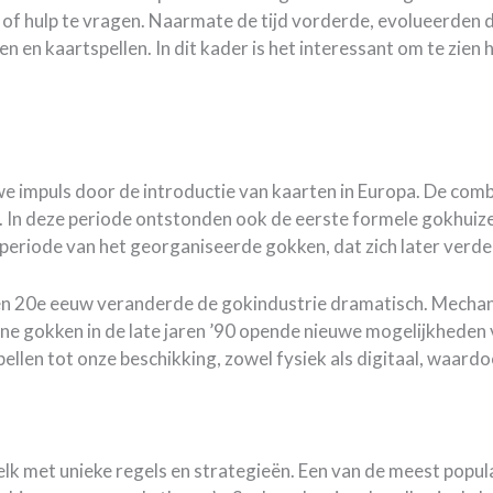
f hulp te vragen. Naarmate de tijd vorderde, evolueerden de
 en kaartspellen. In dit kader is het interessant om te zien
 impuls door de introductie van kaarten in Europa. De comb
iek. In deze periode ontstonden ook de eerste formele gok
periode van het georganiseerde gokken, dat zich later verde
en 20e eeuw veranderde de gokindustrie dramatisch. Mechan
ine gokken in de late jaren ’90 opende nieuwe mogelijkheden
llen tot onze beschikking, zowel fysiek als digitaal, waardo
elk met unieke regels en strategieën. Een van de meest popul