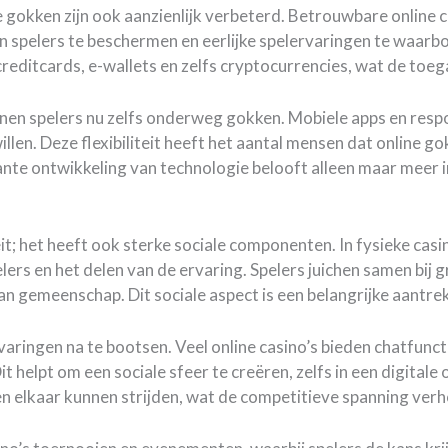
e gokken zijn ook aanzienlijk verbeterd. Betrouwbare online
spelers te beschermen en eerlijke spelervaringen te waarbo
editcards, e-wallets en zelfs cryptocurrencies, wat de toeg
en spelers nu zelfs onderweg gokken. Mobiele apps en resp
en. Deze flexibiliteit heeft het aantal mensen dat online go
ante ontwikkeling van technologie belooft alleen maar meer 
eit; het heeft ook sterke sociale componenten. In fysieke casi
ers en het delen van de ervaring. Spelers juichen samen bij 
an gemeenschap. Dit sociale aspect is een belangrijke aantre
varingen na te bootsen. Veel online casino’s bieden chatfun
it helpt om een sociale sfeer te creëren, zelfs in een digital
gen elkaar kunnen strijden, wat de competitieve spanning ver