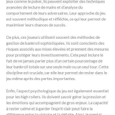
jeux comme le poker, ils peuvent exploiter des techniques
avancées de lecture de mains et d’analyse du
comportement de leurs adversaires. Leur approche du jeu
est souvent méthodique et réfléchie, ce qui leur permet de
maximiser leurs chances de succès.
De plus, ces joueurs utilisent souvent des méthodes de
gestion de bankroll sophistiquées. Ils sont conscients des
risques associés aux mises élevées et prennent des mesures
pour protéger leurs investissements. Cela peut inclure le
fait de ne jamais parier plus d’un certain pourcentage de
leur bankroll totale sur une seule main ou un seul tour. Cette
discipline est cruciale, car elle leur permet de rester dans le
jeu même après des pertes importantes.
Enfin, l’aspect psychologique du jeu est également essentiel
pour les high rollers. Ils doivent savoir gérer la pression et
les émotions qui accompagnent de gros enjeux. La capacité
à rester calme et à garder l’esprit clair peut faire la
différence entre la victoire et la défaite. Ainsi, le mental