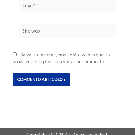
Email*
Sito
web
Salva il mio nome, email e sito web in questo
browser per la prossima volta che commento.
Copyright © 2026 Avv. Valentina Valenti