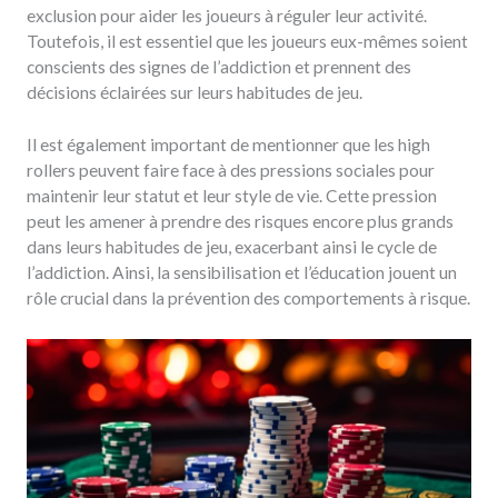
exclusion pour aider les joueurs à réguler leur activité.
Toutefois, il est essentiel que les joueurs eux-mêmes soient
conscients des signes de l’addiction et prennent des
décisions éclairées sur leurs habitudes de jeu.
Il est également important de mentionner que les high
rollers peuvent faire face à des pressions sociales pour
maintenir leur statut et leur style de vie. Cette pression
peut les amener à prendre des risques encore plus grands
dans leurs habitudes de jeu, exacerbant ainsi le cycle de
l’addiction. Ainsi, la sensibilisation et l’éducation jouent un
rôle crucial dans la prévention des comportements à risque.