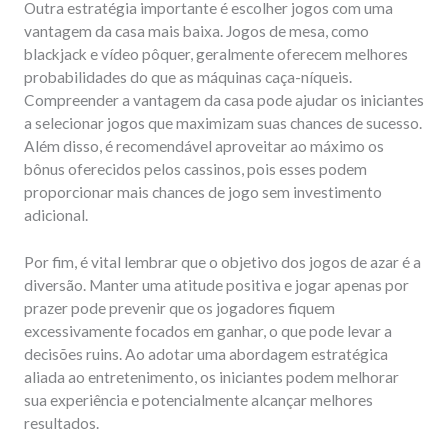
Outra estratégia importante é escolher jogos com uma
vantagem da casa mais baixa. Jogos de mesa, como
blackjack e vídeo pôquer, geralmente oferecem melhores
probabilidades do que as máquinas caça-níqueis.
Compreender a vantagem da casa pode ajudar os iniciantes
a selecionar jogos que maximizam suas chances de sucesso.
Além disso, é recomendável aproveitar ao máximo os
bônus oferecidos pelos cassinos, pois esses podem
proporcionar mais chances de jogo sem investimento
adicional.
Por fim, é vital lembrar que o objetivo dos jogos de azar é a
diversão. Manter uma atitude positiva e jogar apenas por
prazer pode prevenir que os jogadores fiquem
excessivamente focados em ganhar, o que pode levar a
decisões ruins. Ao adotar uma abordagem estratégica
aliada ao entretenimento, os iniciantes podem melhorar
sua experiência e potencialmente alcançar melhores
resultados.