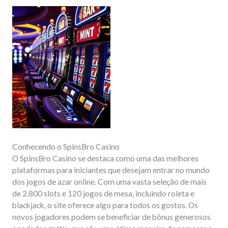
Conhecendo o SpinsBro Casino
O SpinsBro Casino se destaca como uma das melhores
plataformas para iniciantes que desejam entrar no mundo
dos jogos de azar online. Com uma vasta seleção de mais
de 2.800 slots e 120 jogos de mesa, incluindo roleta e
blackjack, o site oferece algo para todos os gostos. Os
novos jogadores podem se beneficiar de bônus generosos