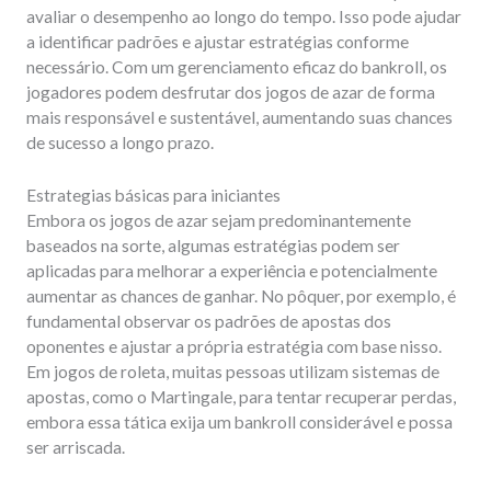
avaliar o desempenho ao longo do tempo. Isso pode ajudar
a identificar padrões e ajustar estratégias conforme
necessário. Com um gerenciamento eficaz do bankroll, os
jogadores podem desfrutar dos jogos de azar de forma
mais responsável e sustentável, aumentando suas chances
de sucesso a longo prazo.
Estrategias básicas para iniciantes
Embora os jogos de azar sejam predominantemente
baseados na sorte, algumas estratégias podem ser
aplicadas para melhorar a experiência e potencialmente
aumentar as chances de ganhar. No pôquer, por exemplo, é
fundamental observar os padrões de apostas dos
oponentes e ajustar a própria estratégia com base nisso.
Em jogos de roleta, muitas pessoas utilizam sistemas de
apostas, como o Martingale, para tentar recuperar perdas,
embora essa tática exija um bankroll considerável e possa
ser arriscada.