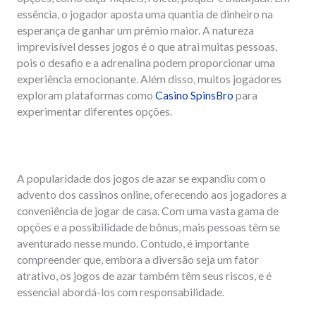
essência, o jogador aposta uma quantia de dinheiro na
esperança de ganhar um prêmio maior. A natureza
imprevisível desses jogos é o que atrai muitas pessoas,
pois o desafio e a adrenalina podem proporcionar uma
experiência emocionante. Além disso, muitos jogadores
exploram plataformas como
Casino SpinsBro
para
experimentar diferentes opções.
A popularidade dos jogos de azar se expandiu com o
advento dos cassinos online, oferecendo aos jogadores a
conveniência de jogar de casa. Com uma vasta gama de
opções e a possibilidade de bônus, mais pessoas têm se
aventurado nesse mundo. Contudo, é importante
compreender que, embora a diversão seja um fator
atrativo, os jogos de azar também têm seus riscos, e é
essencial abordá-los com responsabilidade.