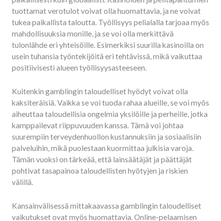
tuottamat verotulot voivat olla huomattavia, ja ne voivat
tukea paikallista taloutta. Työllisyys pelialalla tarjoaa myös
mahdollisuuksia monille, ja se voi olla merkittävä
tulonlähde eri yhteisöille. Esimerkiksi suurilla kasinoilla on
usein tuhansia työntekijöitä eri tehtävissä, mikä vaikuttaa
positiivisesti alueen työllisyysasteeseen.
Kuitenkin gamblingin taloudelliset hyödyt voivat olla
kaksiteräisiä. Vaikka se voi tuoda rahaa alueille, se voi myös
aiheuttaa taloudellisia ongelmia yksilöille ja perheille, jotka
kamppailevat riippuvuuden kanssa. Tämä voi johtaa
suurempiin terveydenhuollon kustannuksiin ja sosiaalisiin
palveluihin, mikä puolestaan kuormittaa julkisia varoja.
Tämän vuoksi on tärkeää, että lainsäätäjät ja päättäjät
pohtivat tasapainoa taloudellisten hyötyjen ja riskien
välillä.
Kansainvälisessä mittakaavassa gamblingin taloudelliset
vaikutukset ovat myös huomattavia. Online-pelaamisen