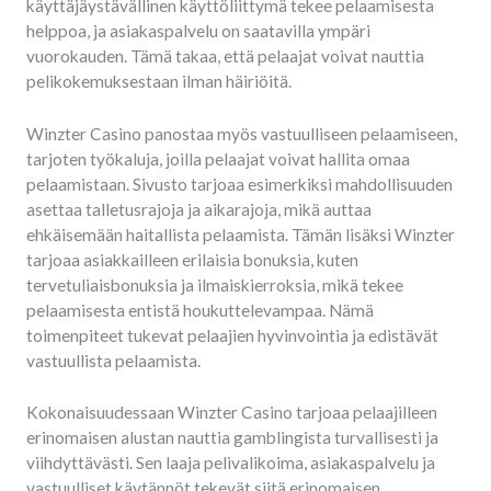
käyttäjäystävällinen käyttöliittymä tekee pelaamisesta
helppoa, ja asiakaspalvelu on saatavilla ympäri
vuorokauden. Tämä takaa, että pelaajat voivat nauttia
pelikokemuksestaan ilman häiriöitä.
Winzter Casino panostaa myös vastuulliseen pelaamiseen,
tarjoten työkaluja, joilla pelaajat voivat hallita omaa
pelaamistaan. Sivusto tarjoaa esimerkiksi mahdollisuuden
asettaa talletusrajoja ja aikarajoja, mikä auttaa
ehkäisemään haitallista pelaamista. Tämän lisäksi Winzter
tarjoaa asiakkailleen erilaisia bonuksia, kuten
tervetuliaisbonuksia ja ilmaiskierroksia, mikä tekee
pelaamisesta entistä houkuttelevampaa. Nämä
toimenpiteet tukevat pelaajien hyvinvointia ja edistävät
vastuullista pelaamista.
Kokonaisuudessaan Winzter Casino tarjoaa pelaajilleen
erinomaisen alustan nauttia gamblingista turvallisesti ja
viihdyttävästi. Sen laaja pelivalikoima, asiakaspalvelu ja
vastuulliset käytännöt tekevät siitä erinomaisen