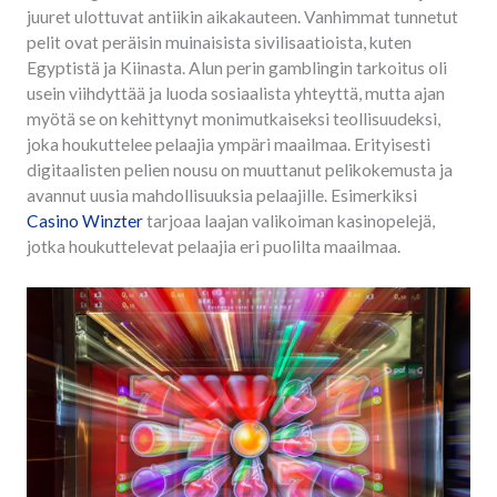
juuret ulottuvat antiikin aikakauteen. Vanhimmat tunnetut
pelit ovat peräisin muinaisista sivilisaatioista, kuten
Egyptistä ja Kiinasta. Alun perin gamblingin tarkoitus oli
usein viihdyttää ja luoda sosiaalista yhteyttä, mutta ajan
myötä se on kehittynyt monimutkaiseksi teollisuudeksi,
joka houkuttelee pelaajia ympäri maailmaa. Erityisesti
digitaalisten pelien nousu on muuttanut pelikokemusta ja
avannut uusia mahdollisuuksia pelaajille. Esimerkiksi
Casino Winzter
tarjoaa laajan valikoiman kasinopelejä,
jotka houkuttelevat pelaajia eri puolilta maailmaa.