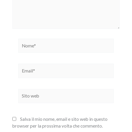
Nome*
Email*
Sito
web
Salva il mio nome, email e sito web in questo
browser per la prossima volta che commento.