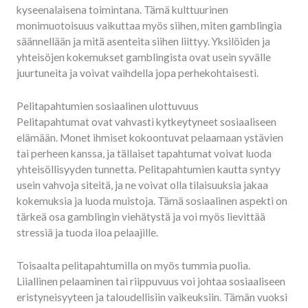
kyseenalaisena toimintana. Tämä kulttuurinen
monimuotoisuus vaikuttaa myös siihen, miten gamblingia
säännellään ja mitä asenteita siihen liittyy. Yksilöiden ja
yhteisöjen kokemukset gamblingista ovat usein syvälle
juurtuneita ja voivat vaihdella jopa perhekohtaisesti.
Pelitapahtumien sosiaalinen ulottuvuus
Pelitapahtumat ovat vahvasti kytkeytyneet sosiaaliseen
elämään. Monet ihmiset kokoontuvat pelaamaan ystävien
tai perheen kanssa, ja tällaiset tapahtumat voivat luoda
yhteisöllisyyden tunnetta. Pelitapahtumien kautta syntyy
usein vahvoja siteitä, ja ne voivat olla tilaisuuksia jakaa
kokemuksia ja luoda muistoja. Tämä sosiaalinen aspekti on
tärkeä osa gamblingin viehätystä ja voi myös lievittää
stressiä ja tuoda iloa pelaajille.
Toisaalta pelitapahtumilla on myös tummia puolia.
Liiallinen pelaaminen tai riippuvuus voi johtaa sosiaaliseen
eristyneisyyteen ja taloudellisiin vaikeuksiin. Tämän vuoksi