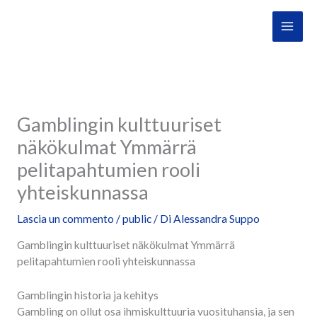
Vai
al
contenuto
Gamblingin kulttuuriset
näkökulmat Ymmärrä
pelitapahtumien rooli
yhteiskunnassa
Lascia un commento
/
public
/ Di
Alessandra Suppo
Gamblingin kulttuuriset näkökulmat Ymmärrä
pelitapahtumien rooli yhteiskunnassa
Gamblingin historia ja kehitys
Gambling on ollut osa ihmiskulttuuria vuosituhansia, ja sen