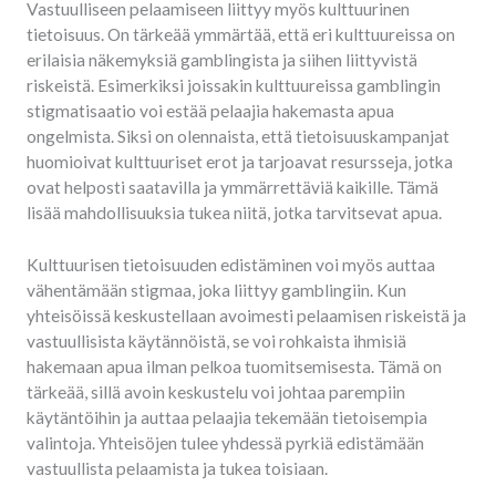
Vastuulliseen pelaamiseen liittyy myös kulttuurinen
tietoisuus. On tärkeää ymmärtää, että eri kulttuureissa on
erilaisia näkemyksiä gamblingista ja siihen liittyvistä
riskeistä. Esimerkiksi joissakin kulttuureissa gamblingin
stigmatisaatio voi estää pelaajia hakemasta apua
ongelmista. Siksi on olennaista, että tietoisuuskampanjat
huomioivat kulttuuriset erot ja tarjoavat resursseja, jotka
ovat helposti saatavilla ja ymmärrettäviä kaikille. Tämä
lisää mahdollisuuksia tukea niitä, jotka tarvitsevat apua.
Kulttuurisen tietoisuuden edistäminen voi myös auttaa
vähentämään stigmaa, joka liittyy gamblingiin. Kun
yhteisöissä keskustellaan avoimesti pelaamisen riskeistä ja
vastuullisista käytännöistä, se voi rohkaista ihmisiä
hakemaan apua ilman pelkoa tuomitsemisesta. Tämä on
tärkeää, sillä avoin keskustelu voi johtaa parempiin
käytäntöihin ja auttaa pelaajia tekemään tietoisempia
valintoja. Yhteisöjen tulee yhdessä pyrkiä edistämään
vastuullista pelaamista ja tukea toisiaan.