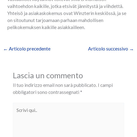
vaihtoehdon kaikille, jotka etsivät jännitystä ja viihdettä.
Yhteisö ja asiakaskokemus ovat Winzterin keskiössä, ja se
on sitoutunut tarjoamaan parhaan mahdollisen
pelikokemuksen kaikille asiakkailleen.
←
Articolo precedente
Articolo successivo
→
Lascia un commento
Il tuo indirizzo email non sarà pubblicato.
I campi
obbligatori sono contrassegnati
*
Scrivi
qui..